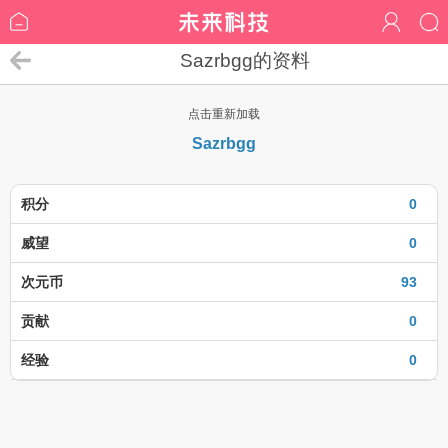
Sazrbgg的资料
点击重新加载
Sazrbgg
积分
0
威望
0
次元币
93
贡献
0
经验
0