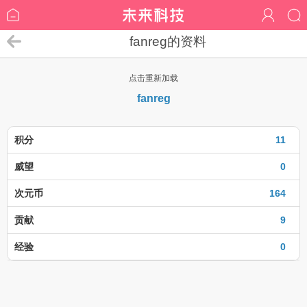
fanreg的资料
点击重新加载
fanreg
积分
11
威望
0
次元币
164
贡献
9
经验
0