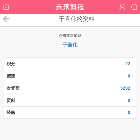
于言伟的资料
点击重新加载
于言伟
积分
22
威望
0
次元币
5292
贡献
0
经验
0