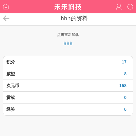
hhh的资料
点击重新加载
hhh
积分
17
威望
8
次元币
158
贡献
0
经验
0